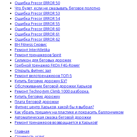
Ошибка Precor ERROR 50
Что будет, если не смазывать беговое полотно
Ошибка Precor ERROR 53
Ошибка Precor ERROR 54
Ошибка Precor ERROR 55
Ошибка Precor ERROR 60
Ошибка Precor ERROR 61
Ошибка Precor ERROR 62
BH Fitness Сервис
Ремонт InterAtletika
Ремонт тренажеров Spirit
Силикон для беговых дорожек
Гребной тренажер FitOn F4G-Rower
Открыть фитнес зал
Ремонт велотренажеров ТОП-5
Купить беговую дорожку БУ?
Обслуживание беговой дорожки Харьков
Ремонт Technogym Climb 1000 разборка.
Купить беговую дорожку
Плата беговой дорожки
Фитнес центр Харьков, какой бы я выбрал?
Как убрать трещину на пластике и покрасить баллончиком
Автоматическая смазка беговой дорожки
Ремонт тренажеров возвращается в Харьков!
Главная
Стоимость услуг