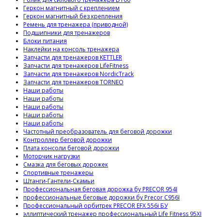
Геркон магнитный с креплением
Геркон магнитный без крепления
Ремень для тренажера (приводной)
Подшипники для тренажеров
Блоки питания
Наклейки на консоль тренажера
Запчасти для тренажеров KETTLER
Запчасти для тренажеров LifeFitness
Запчасти для тренажеров NordicTrack
Запчасти для тренажеров TORNEO
Наши работы
Наши работы
Наши работы
Наши работы
Наши работы
Частотный преобразователь для беговой дорожки
Контроллер беговой дорожки
Плата консоли беговой дорожки
Моторчик нагрузки
Смазка для беговых дорожек
Спортивные тренажеры
Штанги-Гантели-Скамьи
Профессиональная беговая дорожка бу PRECOR 954I
профессиональные беговые дорожки бу Precor C956I
Профессиональный орбитрек PRECOR EFX 556i БУ
эллиптический тренажер профессиональный Life Fitness 95XI