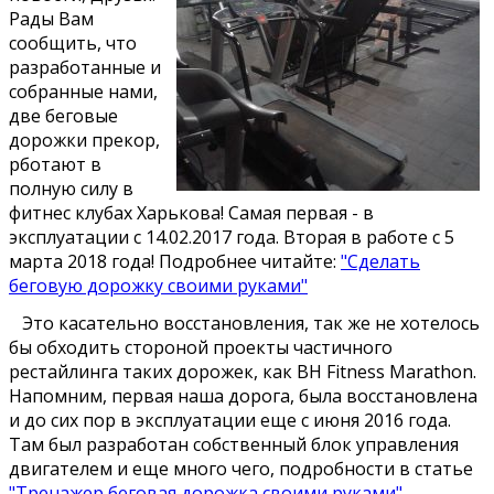
Рады Вам
сообщить, что
разработанные и
собранные нами,
две беговые
дорожки прекор,
рботают в
полную силу в
фитнес клубах Харькова! Самая первая - в
эксплуатации с 14.02.2017 года. Вторая в работе с 5
марта 2018 года! Подробнее читайте:
"Сделать
беговую дорожку своими руками"
Это касательно восстановления, так же не хотелось
бы обходить стороной проекты частичного
рестайлинга таких дорожек, как BH Fitness Marathon.
Напомним, первая наша дорога, была восстановлена
и до сих пор в эксплуатации еще с июня 2016 года.
Там был разработан собственный блок управления
двигателем и еще много чего, подробности в статье
"Тренажер беговая дорожка своими руками"