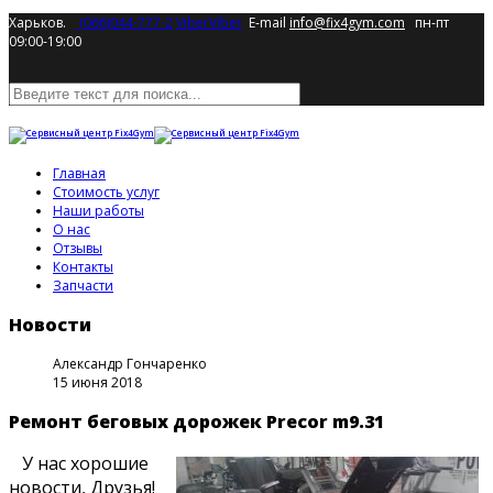
Харьков.
(066)044-777-2
Viber
Viber
E-mail
info@fix4gym.com
пн-пт
09:00-19:00
Главная
Стоимость услуг
Наши работы
О нас
Отзывы
Контакты
Запчасти
Новости
Александр Гончаренко
15 июня 2018
Ремонт беговых дорожек Precor m9.31
У нас хорошие
новости, Друзья!