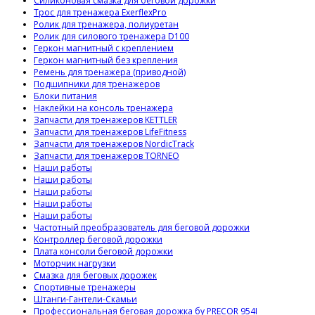
Силиконовая смазка для беговой дорожки
Трос для тренажера ExerflexPro
Ролик для тренажера, полиуретан
Ролик для силового тренажера D100
Геркон магнитный с креплением
Геркон магнитный без крепления
Ремень для тренажера (приводной)
Подшипники для тренажеров
Блоки питания
Наклейки на консоль тренажера
Запчасти для тренажеров KETTLER
Запчасти для тренажеров LifeFitness
Запчасти для тренажеров NordicTrack
Запчасти для тренажеров TORNEO
Наши работы
Наши работы
Наши работы
Наши работы
Наши работы
Частотный преобразователь для беговой дорожки
Контроллер беговой дорожки
Плата консоли беговой дорожки
Моторчик нагрузки
Смазка для беговых дорожек
Спортивные тренажеры
Штанги-Гантели-Скамьи
Профессиональная беговая дорожка бу PRECOR 954I