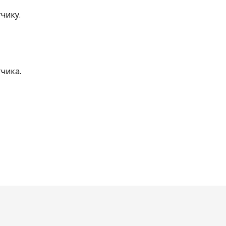
чику.
чика.