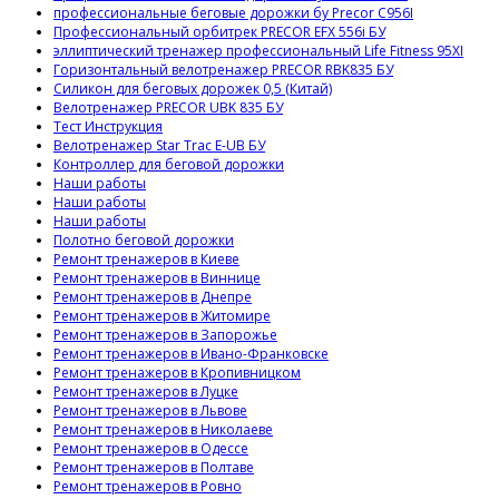
профессиональные беговые дорожки бу Precor C956I
Профессиональный орбитрек PRECOR EFX 556i БУ
эллиптический тренажер профессиональный Life Fitness 95XI
Горизонтальный велотренажер PRECOR RBK835 БУ
Силикон для беговых дорожек 0,5 (Китай)
Велотренажер PRECOR UBK 835 БУ
Тест Инструкция
Велотренажер Star Trac E-UB БУ
Контроллер для беговой дорожки
Наши работы
Наши работы
Наши работы
Полотно беговой дорожки
Ремонт тренажеров в Киеве
Ремонт тренажеров в Виннице
Ремонт тренажеров в Днепре
Ремонт тренажеров в Житомире
Ремонт тренажеров в Запорожье
Ремонт тренажеров в Ивано-Франковске
Ремонт тренажеров в Кропивницком
Ремонт тренажеров в Луцке
Ремонт тренажеров в Львове
Ремонт тренажеров в Николаеве
Ремонт тренажеров в Одессе
Ремонт тренажеров в Полтаве
Ремонт тренажеров в Ровно