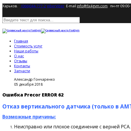
Харьков.
(066)044-777-2
Viber
Viber
E-mail
info@fix4gym.com
пн-пт 09:00-
Главная
Стоимость услуг
Наши работы
О нас
Отзывы
Контакты
Запчасти
Александр Гончаренко
05 декабря 2018
Ошибка Precor ERROR 62
Отказ вертикального датчика (только в АМТ
Возможные причины:
Неисправно или плохое соединение с верней PCA.