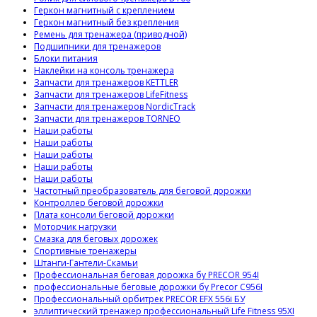
Геркон магнитный с креплением
Геркон магнитный без крепления
Ремень для тренажера (приводной)
Подшипники для тренажеров
Блоки питания
Наклейки на консоль тренажера
Запчасти для тренажеров KETTLER
Запчасти для тренажеров LifeFitness
Запчасти для тренажеров NordicTrack
Запчасти для тренажеров TORNEO
Наши работы
Наши работы
Наши работы
Наши работы
Наши работы
Частотный преобразователь для беговой дорожки
Контроллер беговой дорожки
Плата консоли беговой дорожки
Моторчик нагрузки
Смазка для беговых дорожек
Спортивные тренажеры
Штанги-Гантели-Скамьи
Профессиональная беговая дорожка бу PRECOR 954I
профессиональные беговые дорожки бу Precor C956I
Профессиональный орбитрек PRECOR EFX 556i БУ
эллиптический тренажер профессиональный Life Fitness 95XI