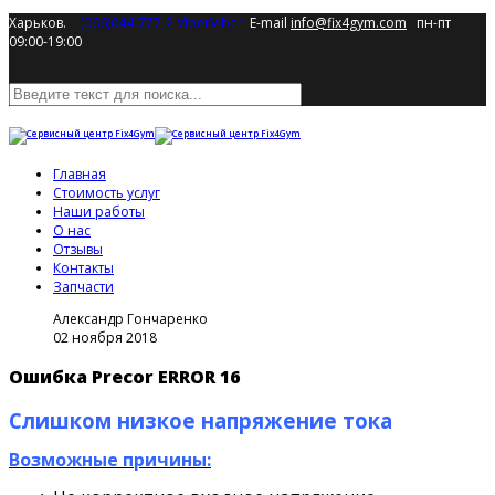
Харьков.
(066)044-777-2
Viber
Viber
E-mail
info@fix4gym.com
пн-пт
09:00-19:00
Главная
Стоимость услуг
Наши работы
О нас
Отзывы
Контакты
Запчасти
Александр Гончаренко
02 ноября 2018
Ошибка Precor ERROR 16
Слишком низкое напряжение тока
Возможные причины: