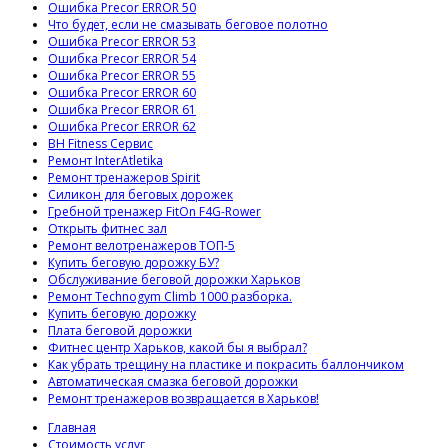
Ошибка Precor ERROR 50
Что будет, если не смазывать беговое полотно
Ошибка Precor ERROR 53
Ошибка Precor ERROR 54
Ошибка Precor ERROR 55
Ошибка Precor ERROR 60
Ошибка Precor ERROR 61
Ошибка Precor ERROR 62
BH Fitness Сервис
Ремонт InterAtletika
Ремонт тренажеров Spirit
Силикон для беговых дорожек
Гребной тренажер FitOn F4G-Rower
Открыть фитнес зал
Ремонт велотренажеров ТОП-5
Купить беговую дорожку БУ?
Обслуживание беговой дорожки Харьков
Ремонт Technogym Climb 1000 разборка.
Купить беговую дорожку
Плата беговой дорожки
Фитнес центр Харьков, какой бы я выбрал?
Как убрать трещину на пластике и покрасить баллончиком
Автоматическая смазка беговой дорожки
Ремонт тренажеров возвращается в Харьков!
Главная
Стоимость услуг