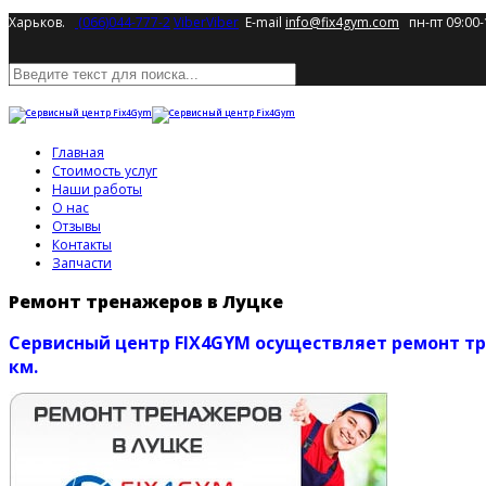
Харьков.
(066)044-777-2
Viber
Viber
E-mail
info@fix4gym.com
пн-пт 09:00-
Главная
Стоимость услуг
Наши работы
О нас
Отзывы
Контакты
Запчасти
Ремонт тренажеров в Луцке
Сервисный центр FIX4GYM осуществляет ремонт тр
км.