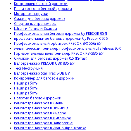
Контроллер беговой дорожки
Плата консоли беговой дорожки
Моторчик нагрузки
Смазка для беговых дорожек
Спортивные тренажеры
Штанги-Гантели-Скамьи
Профессиональная беговая дорожка бу PRECOR 954I
профессиональные беговые дорожки бу Precor C956I
Профессиональный орбитрек PRECOR EFX 556i БУ
эллиптический тренажер профессиональный Life Fitness 95XI
Горизонтальный велотренажер PRECOR RBK835 БУ
Силикон для беговых дорожек 0,5 (Китай)
Велотренажер PRECOR UBK 835 БУ
Тест Инструкция
Велотренажер Star Trac E-UB БУ
Контроллер для беговой дорожки
Наши работы
Наши работы
Наши работы
Полотно беговой дорожки
Ремонт тренажеров в Киеве
Ремонт тренажеров в Виннице
Ремонт тренажеров в Днепре
Ремонт тренажеров в Житомире
Ремонт тренажеров в Запорожье
Ремонт тренажеров в Ивано-Франковске