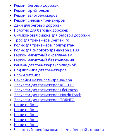
Ремонт беговых дорожек
Ремонт орибтреков
Ремонт велотренажеров
Ремонт силовых тренажеров
Деки для беговых дорожек
Полотно для беговых дорожек
Силиконовая смазка для беговой дорожки
Трос для тренажера ExerflexPro
Ролик для тренажера, полиуретан
Ролик для силового тренажера D100
Геркон магнитный с креплением
Геркон магнитный без крепления
Ремень для тренажера (приводной)
Подшипники для тренажеров
Блоки питания
Наклейки на консоль тренажера
Запчасти для тренажеров KETTLER
Запчасти для тренажеров LifeFitness
Запчасти для тренажеров NordicTrack
Запчасти для тренажеров TORNEO
Наши работы
Наши работы
Наши работы
Наши работы
Наши работы
Частотный преобразователь для беговой дорожки