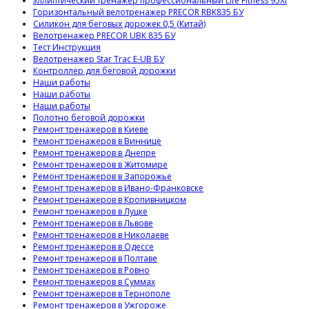
эллиптический тренажер профессиональный Life Fitness 95XI
Горизонтальный велотренажер PRECOR RBK835 БУ
Силикон для беговых дорожек 0,5 (Китай)
Велотренажер PRECOR UBK 835 БУ
Тест Инструкция
Велотренажер Star Trac E-UB БУ
Контроллер для беговой дорожки
Наши работы
Наши работы
Наши работы
Полотно беговой дорожки
Ремонт тренажеров в Киеве
Ремонт тренажеров в Виннице
Ремонт тренажеров в Днепре
Ремонт тренажеров в Житомире
Ремонт тренажеров в Запорожье
Ремонт тренажеров в Ивано-Франковске
Ремонт тренажеров в Кропивницком
Ремонт тренажеров в Луцке
Ремонт тренажеров в Львове
Ремонт тренажеров в Николаеве
Ремонт тренажеров в Одессе
Ремонт тренажеров в Полтаве
Ремонт тренажеров в Ровно
Ремонт тренажеров в Суммах
Ремонт тренажеров в Тернополе
Ремонт тренажеров в Ужгороже