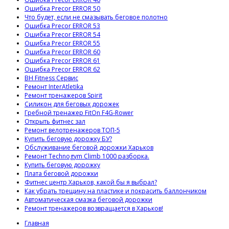
Ошибка Precor ERROR 50
Что будет, если не смазывать беговое полотно
Ошибка Precor ERROR 53
Ошибка Precor ERROR 54
Ошибка Precor ERROR 55
Ошибка Precor ERROR 60
Ошибка Precor ERROR 61
Ошибка Precor ERROR 62
BH Fitness Сервис
Ремонт InterAtletika
Ремонт тренажеров Spirit
Силикон для беговых дорожек
Гребной тренажер FitOn F4G-Rower
Открыть фитнес зал
Ремонт велотренажеров ТОП-5
Купить беговую дорожку БУ?
Обслуживание беговой дорожки Харьков
Ремонт Technogym Climb 1000 разборка.
Купить беговую дорожку
Плата беговой дорожки
Фитнес центр Харьков, какой бы я выбрал?
Как убрать трещину на пластике и покрасить баллончиком
Автоматическая смазка беговой дорожки
Ремонт тренажеров возвращается в Харьков!
Главная