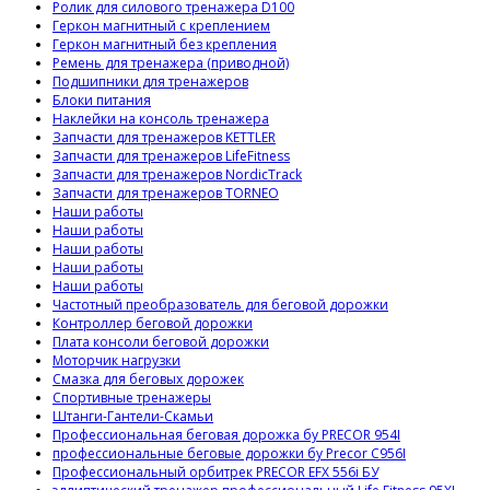
Ролик для силового тренажера D100
Геркон магнитный с креплением
Геркон магнитный без крепления
Ремень для тренажера (приводной)
Подшипники для тренажеров
Блоки питания
Наклейки на консоль тренажера
Запчасти для тренажеров KETTLER
Запчасти для тренажеров LifeFitness
Запчасти для тренажеров NordicTrack
Запчасти для тренажеров TORNEO
Наши работы
Наши работы
Наши работы
Наши работы
Наши работы
Частотный преобразователь для беговой дорожки
Контроллер беговой дорожки
Плата консоли беговой дорожки
Моторчик нагрузки
Смазка для беговых дорожек
Спортивные тренажеры
Штанги-Гантели-Скамьи
Профессиональная беговая дорожка бу PRECOR 954I
профессиональные беговые дорожки бу Precor C956I
Профессиональный орбитрек PRECOR EFX 556i БУ