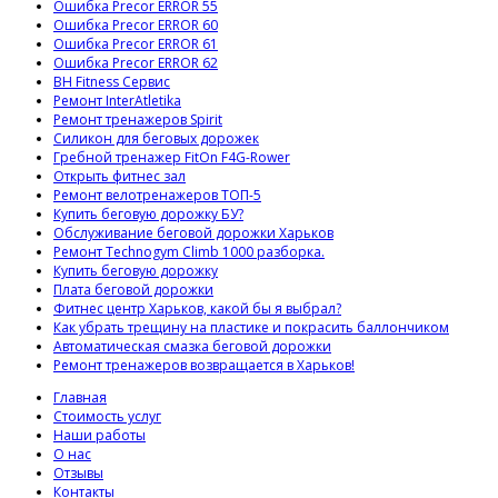
Ошибка Precor ERROR 55
Ошибка Precor ERROR 60
Ошибка Precor ERROR 61
Ошибка Precor ERROR 62
BH Fitness Сервис
Ремонт InterAtletika
Ремонт тренажеров Spirit
Силикон для беговых дорожек
Гребной тренажер FitOn F4G-Rower
Открыть фитнес зал
Ремонт велотренажеров ТОП-5
Купить беговую дорожку БУ?
Обслуживание беговой дорожки Харьков
Ремонт Technogym Climb 1000 разборка.
Купить беговую дорожку
Плата беговой дорожки
Фитнес центр Харьков, какой бы я выбрал?
Как убрать трещину на пластике и покрасить баллончиком
Автоматическая смазка беговой дорожки
Ремонт тренажеров возвращается в Харьков!
Главная
Стоимость услуг
Наши работы
О нас
Отзывы
Контакты