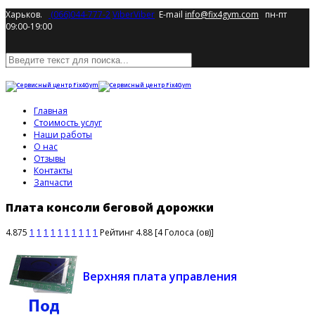
Харьков.
(066)044-777-2
Viber
Viber
E-mail
info@fix4gym.com
пн-пт
09:00-19:00
Главная
Стоимость услуг
Наши работы
О нас
Отзывы
Контакты
Запчасти
Плата консоли беговой дорожки
4.875
1
1
1
1
1
1
1
1
1
1
Рейтинг 4.88 [4 Голоса (ов)]
Верхняя плата управления