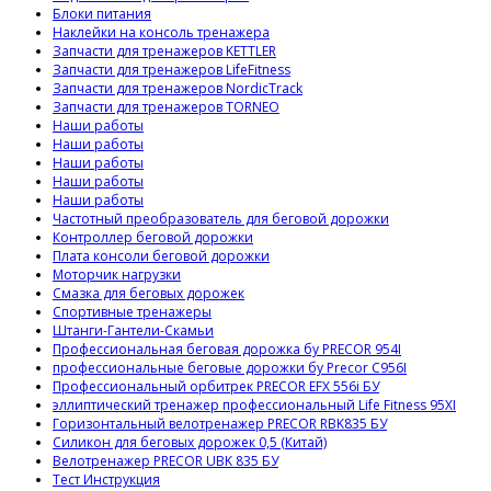
Блоки питания
Наклейки на консоль тренажера
Запчасти для тренажеров KETTLER
Запчасти для тренажеров LifeFitness
Запчасти для тренажеров NordicTrack
Запчасти для тренажеров TORNEO
Наши работы
Наши работы
Наши работы
Наши работы
Наши работы
Частотный преобразователь для беговой дорожки
Контроллер беговой дорожки
Плата консоли беговой дорожки
Моторчик нагрузки
Смазка для беговых дорожек
Спортивные тренажеры
Штанги-Гантели-Скамьи
Профессиональная беговая дорожка бу PRECOR 954I
профессиональные беговые дорожки бу Precor C956I
Профессиональный орбитрек PRECOR EFX 556i БУ
эллиптический тренажер профессиональный Life Fitness 95XI
Горизонтальный велотренажер PRECOR RBK835 БУ
Силикон для беговых дорожек 0,5 (Китай)
Велотренажер PRECOR UBK 835 БУ
Тест Инструкция