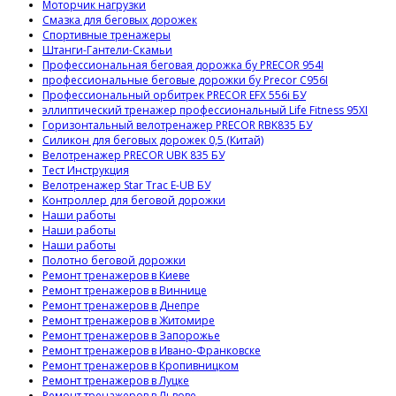
Моторчик нагрузки
Смазка для беговых дорожек
Спортивные тренажеры
Штанги-Гантели-Скамьи
Профессиональная беговая дорожка бу PRECOR 954I
профессиональные беговые дорожки бу Precor C956I
Профессиональный орбитрек PRECOR EFX 556i БУ
эллиптический тренажер профессиональный Life Fitness 95XI
Горизонтальный велотренажер PRECOR RBK835 БУ
Силикон для беговых дорожек 0,5 (Китай)
Велотренажер PRECOR UBK 835 БУ
Тест Инструкция
Велотренажер Star Trac E-UB БУ
Контроллер для беговой дорожки
Наши работы
Наши работы
Наши работы
Полотно беговой дорожки
Ремонт тренажеров в Киеве
Ремонт тренажеров в Виннице
Ремонт тренажеров в Днепре
Ремонт тренажеров в Житомире
Ремонт тренажеров в Запорожье
Ремонт тренажеров в Ивано-Франковске
Ремонт тренажеров в Кропивницком
Ремонт тренажеров в Луцке
Ремонт тренажеров в Львове