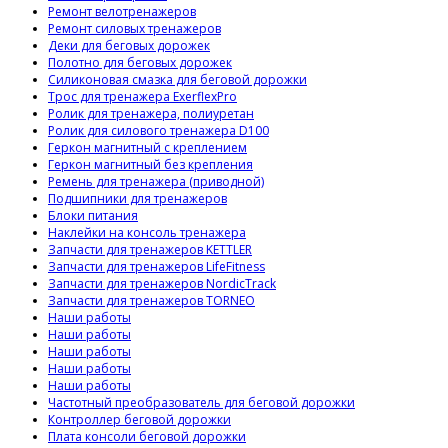
Ремонт велотренажеров
Ремонт силовых тренажеров
Деки для беговых дорожек
Полотно для беговых дорожек
Силиконовая смазка для беговой дорожки
Трос для тренажера ExerflexPro
Ролик для тренажера, полиуретан
Ролик для силового тренажера D100
Геркон магнитный с креплением
Геркон магнитный без крепления
Ремень для тренажера (приводной)
Подшипники для тренажеров
Блоки питания
Наклейки на консоль тренажера
Запчасти для тренажеров KETTLER
Запчасти для тренажеров LifeFitness
Запчасти для тренажеров NordicTrack
Запчасти для тренажеров TORNEO
Наши работы
Наши работы
Наши работы
Наши работы
Наши работы
Частотный преобразователь для беговой дорожки
Контроллер беговой дорожки
Плата консоли беговой дорожки