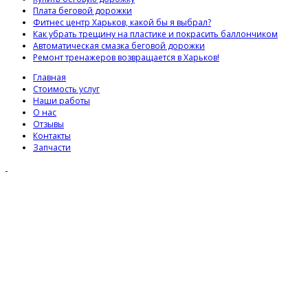
Плата беговой дорожки
Фитнес центр Харьков, какой бы я выбрал?
Как убрать трещину на пластике и покрасить баллончиком
Автоматическая смазка беговой дорожки
Ремонт тренажеров возвращается в Харьков!
Главная
Стоимость услуг
Наши работы
О нас
Отзывы
Контакты
Запчасти