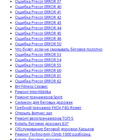
Ошибка Precor ERROR 37
Ошибка Precor ERROR 40
Ошибка Precor ERROR 41
Ошибка Precor ERROR 42
Ошибка Precor ERROR 43
Ошибка Precor ERROR 44
Ошибка Precor ERROR 45
Ошибка Precor ERROR 46
Ошибка Precor ERROR 50
Что будет, если не смазывать беговое полотно
Ошибка Precor ERROR 53
Ошибка Precor ERROR 54
Ошибка Precor ERROR 55
Ошибка Precor ERROR 60
Ошибка Precor ERROR 61
Ошибка Precor ERROR 62
BH Fitness Сервис
Ремонт InterAtletika
Ремонт тренажеров Spirit
Силикон для беговых дорожек
Гребной тренажер FitOn F4G-Rower
Открыть фитнес зал
Ремонт велотренажеров ТОП-5
Купить беговую дорожку БУ?
Обслуживание беговой дорожки Харьков
Ремонт Technogym Climb 1000 разборка.
Купить беговую дорожку