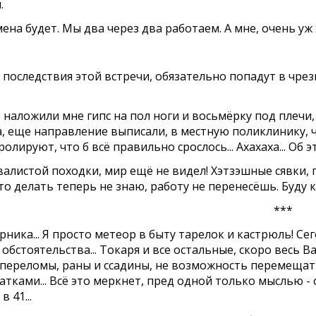
.
мена будет. Мы два через два работаем. А мне, очень уж
ен, последствия этой встречи, обязательно попадут в ч
наложили мне гипс на пол ноги и восьмёрку под плечи
а, еще направление выписали, в местную поликлинику, ч
олируют, что б всё правильно срослось... Ахахаха... Об эт
алистой походки, мир ещё не видел! Хэтзэшные сявки, п
то делать теперь не знаю, работу не перенесёшь. Буду к
***
ика... Я просто метеор в быту тарелок и кастрюль! Сег
обстоятельства... Токаря и все остальные, скоро весь Ва
 переломы, раны и ссадины, не возможность перемещать
тками... Всё это меркнет, пред одной только мыслью - 
 41...