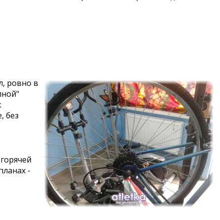
л, ровно в
пной"
к
, без
 горячей
планах -