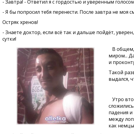
- Завтра! - Ответил я с гордостью и уверенным голосом
- Я бы попросил тебя перенести. После завтра не моя с
Остряк хренов!
- Знаете доктор, если всё так и дальше пойдёт, увер
сутки!
В общем, 
миром... Д
и проконтр
Такой разв
выдался, ч
Утро вторн
сложились 
падения и
между лопа
как немцы в