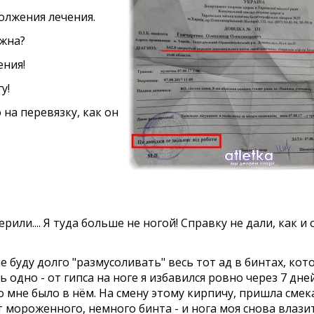
одолжения лечения.
ужна?
ения!
у!
 на перевязку, как он
рили.... Я туда больше не ногой! Справку не дали, как 
 буду долго "размусоливать" весь тот ад в бинтах, кот
 одно - от гипса на ноге я избавился ровно через 7 дн
 мне было в нём. На смену этому кирпичу, пришла смек
 мороженного, немного бинта - и нога моя снова влазит