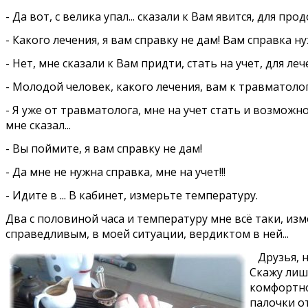
- Да вот, с велика упал... сказали к Вам явится, для пр
- Какого лечения, я вам справку не дам! Вам справка н
- Нет, мне сказали к Вам придти, стать на учет, для леч
- Молодой человек, какого лечения, вам к травматолог
- Я уже от травматолога, мне на учет стать и возможно
мне сказал...
- Вы поймите, я вам справку не дам!
- Да мне не нужна справка, мне на учет!!!
- Идите в ... В кабинет, измерьте температуру.
Два с половиной часа и температуру мне всё таки, изме
справедливым, в моей ситуации, вердиктом в ней...
Друзья, не
Скажу лишь
комфортно
палочки от