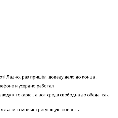
т! Ладно, раз пришёл, доведу дело до конца...
лефоне и усердно работал:
аеду к токарю... а вот среда свободна до обеда, как
а вывалила мне интригующую новость: