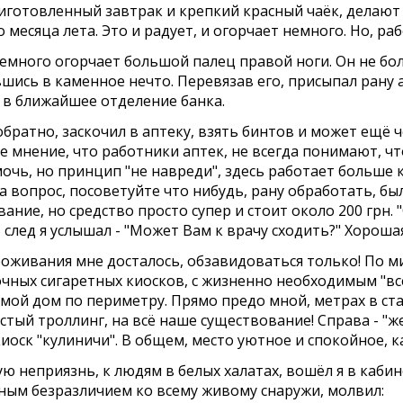
иготовленный завтрак и крепкий красный чаёк, делают с
 месяца лета. Это и радует, и огорчает немного. Но, раб
много огорчает большой палец правой ноги. Он не боли
шись в каменное нечто. Перевязав его, присыпал рану 
, в ближайшее отделение банка.
ратно, заскочил в аптеку, взять бинтов и может ещё чег
е мнение, что работники аптек, не всегда понимают, чт
чь, но принцип "не навреди", здесь работает больше ка
На вопрос, посоветуйте что нибудь, рану обработать, б
вание, но средство просто супер и стоит около 200 грн.
В след я услышал - "Может Вам к врачу сходить?" Хороша
живания мне досталось, обзавидоваться только! По м
очных сигаретных киосков, с жизненно необходимым "вс
мой дом по периметру. Прямо предо мной, метрах в ста
стый троллинг, на всё наше существование! Справа - "
киоск "кулиничи". В общем, место уютное и спокойное, ка
ю неприязнь, к людям в белых халатах, вошёл я в кабин
ным безразличием ко всему живому снаружи, молвил: