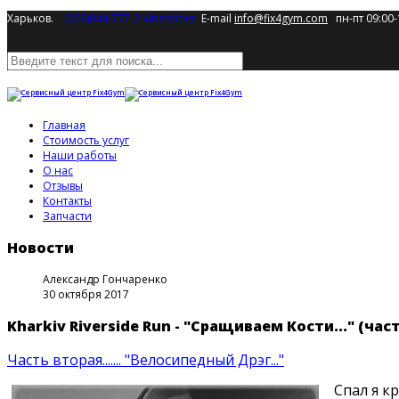
Харьков.
(066)044-777-2
Viber
Viber
E-mail
info@fix4gym.com
пн-пт 09:00-
Главная
Стоимость услуг
Наши работы
О нас
Отзывы
Контакты
Запчасти
Новости
Александр Гончаренко
30 октября 2017
Kharkiv Riverside Run - "Сращиваем Кости..." (част
Часть вторая.......
"Велосипедный Дрэг..."
Спал я кре