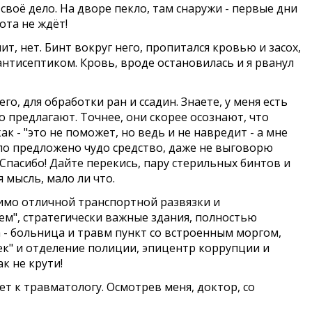
воё дело. На дворе пекло, там снаружи - первые дни
ота не ждёт!
т, нет. Бинт вокруг него, пропитался кровью и засох,
антисептиком. Кровь, вроде остановилась и я рванул
о, для обработки ран и ссадин. Знаете, у меня есть
о предлагают. Точнее, они скорее осознают, что
к - "это не поможет, но ведь и не навредит - а мне
ыло предложено чудо средство, даже не выговорю
 "Спасибо! Дайте перекись, пару стерильных бинтов и
я мысль, мало ли что.
имо отличной транспортной развязки и
ем", стратегически важные здания, полностью
 - больница и травм пункт со встроенным моргом,
жек" и отделение полиции, эпицентр коррупции и
к не крути!
ет к травматологу. Осмотрев меня, доктор, со