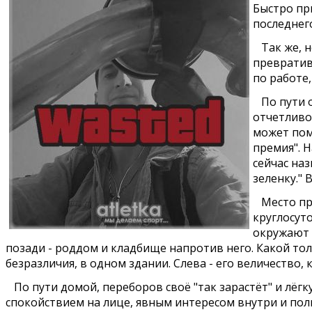
Быстро пр
последнего
Так же, не
превратив
по работе
По пути об
отчетливо
может помо
премия". 
сейчас наз
зеленку." 
Место про
круглосут
окружают 
позади - роддом и кладбище напротив него. Какой тол
безразличия, в одном здании. Слева - его величество, 
По пути домой, переборов своё "так зарастёт" и лёгку
спокойствием на лице, явным интересом внутри и пол