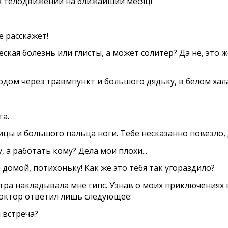
их телодвижений на ближайший месяц!
ё расскажет!
ская болезнь или глисты, а может солитер? Да не, это же 
дом через травмпункт и большого дядьку, в белом хала
та.
лючицы и большого пальца ноги. Тебе несказанно повезло
, а работать кому? Дела мои плохи...
 домой, потихоньку! Как же это тебя так угораздило?
ра накладывала мне гипс. Узнав о моих приключениях в 
доктор ответил лишь следующее:
я встреча?