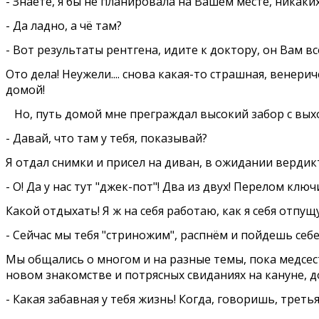
- Знаете, я бы не планировала на Вашем месте, никак
- Да ладно, а чё там?
- Вот результаты рентгена, идите к доктору, он Вам вс
Ото дела! Неужели.... снова какая-то страшная, венериче
домой!
Но, путь домой мне преграждал высокий забор с выхо
- Давай, что там у тебя, показывай?
Я отдал снимки и присел на диван, в ожидании вердик
- О! Да у нас тут "джек-пот"! Два из двух! Перелом к
Какой отдыхать! Я ж на себя работаю, как я себя отпущу
- Сейчас мы тебя "стриножим", распнём и пойдешь себе
Мы общались о многом и на разные темы, пока медсест
новом знакомстве и потрясных свиданиях на кануне, 
- Какая забавная у тебя жизнь! Когда, говоришь, треть