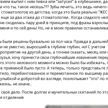
ем выпил с ним пивка или "затусил" в клубешнике, да ч
что ты, такое несёшь??? Зубы лечить, это ведь ничего о
 стоматологов из детства, когда это была реально "ЖЕС
е за два этажа до стоматологии... Когда сладкого нель
 не сходилась пару дней в принципе, под фразы взрослых 
ня и по сей день! Но, не в моих правилах останавливать
 были решены буквально за пол часа. Правда в дальне
 не уместно, выросший в глубине глубин, но! С учетом
приятие на другой день, а точнее сказать, месяц или г
Друзья, хочу принести свои глубочайшие извинения пере
го этого неловкого момента можно было бы избежать, 
т, в приёмной было пусто. А теперь, только представьте 
я тело, перебинтованное и перемотанное по высшему ра
улыбкой и добротой во взгляде, похлопывает "это" по п
изнь, не иначе...
 своё дело. После долгих и мучительных скитаний по эт
я отделения: