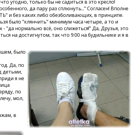
то угодно, только бы не садиться в это кресло!
собенного, да пару раз сплюнуть..." Согласен! Вполне
ТЬ" и без каких либо обезболивающих, в принципе.
зя было "клянчить" минимум часа четыре, а то и
- "да нормально всё, оно слижеться!" Да, Друзья, это
ся на достигнутом, так что 9:00 на будильнике и я в
йшем, было
од. Да, по
д детьми,
приди я не
лица
зряду, по
лечу, мол,
ажам, в