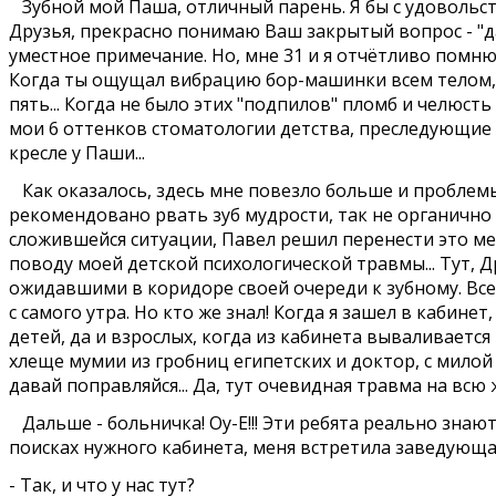
Зубной мой Паша, отличный парень. Я бы с удовольстви
Друзья, прекрасно понимаю Ваш закрытый вопрос - "да 
уместное примечание. Но, мне 31 и я отчётливо помню
Когда ты ощущал вибрацию бор-машинки всем телом, ещ
пять... Когда не было этих "подпилов" пломб и челюсть
мои 6 оттенков стоматологии детства, преследующие ме
кресле у Паши...
Как оказалось, здесь мне повезло больше и проблемы
рекомендовано рвать зуб мудрости, так не органично и
сложившейся ситуации, Павел решил перенести это меро
поводу моей детской психологической травмы... Тут, 
ожидавшими в коридоре своей очереди к зубному. Все
с самого утра. Но кто же знал! Когда я зашел в кабине
детей, да и взрослых, когда из кабинета вываливаетс
хлеще мумии из гробниц египетских и доктор, с милой 
давай поправляйся... Да, тут очевидная травма на всю ж
Дальше - больничка! Оу-Е!!! Эти ребята реально знают
поисках нужного кабинета, меня встретила заведующа
- Так, и что у нас тут?