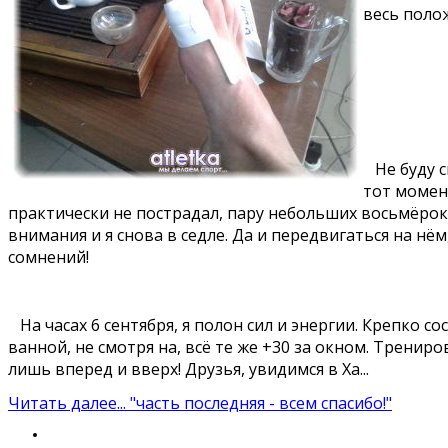
весь поло
Не буду ск
тот момент
практически не пострадал, пару небольших восьмёрок 
внимания и я снова в седле. Да и передвигаться на н
сомнений!
На часах 6 сентября, я полон сил и энергии. Крепко 
ванной, не смотря на, всё те же +30 за окном. Трениров
лишь вперед и вверх! Друзья, увидимся в Ха...
Читать далее...
"часть последняя - всем спасибо!"