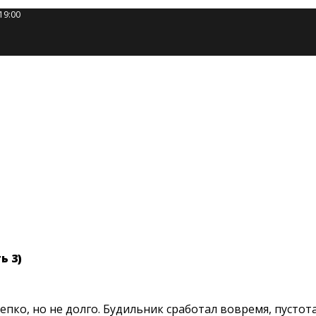
19:00
ь 3)
пко, но не долго. Будильник сработал вовремя, пустота